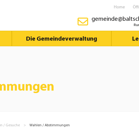
Home
Öf
gemeinde@baltsch
Ru
Die Gemeindeverwaltung
Le
timmungen
en / Gesuche
Wahlen / Abstimmungen