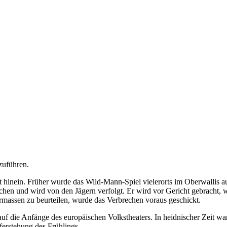
fzuführen.
t hinein. Früher wurde das Wild-Mann-Spiel vielerorts im Oberwallis au
chen und wird von den Jägern verfolgt. Er wird vor Gericht gebracht, w
ermassen zu beurteilen, wurde das Verbrechen voraus geschickt.
uf die Anfänge des europäischen Volkstheaters. In heidnischer Zeit w
ferstehung des Frühlings.