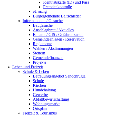
Identitätskarte (ID) und Pass
Fremdenkontrolle
eUmzug
Burgergemeinde Baltschieder
Informationen / Gesuche
Baugesuche
Anschlagbrett / Aktuelles
Bauamt / GIS / Gefahrenkarten
Gemeindeanlagen / Reservation
Reglemente
Wahlen / Abstimmungen
Steuern
Gemeindefinanzen
Projekte
Leben und Freizeit
Schule & Leben
Betreuungsangebot Sandchruglä
Schule
Kirchen
Hundehaltung
Gewerbe
Abfallbewirtschaftung
Wohnungsmarkt
Ortsplan
Freizeit & Tourismus