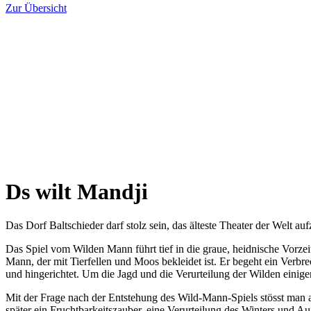
Zur Übersicht
Ds wilt Mandji
Das Dorf Baltschieder darf stolz sein, das älteste Theater der Welt au
Das Spiel vom Wilden Mann führt tief in die graue, heidnische Vorzei
Mann, der mit Tierfellen und Moos bekleidet ist. Er begeht ein Verbre
und hingerichtet. Um die Jagd und die Verurteilung der Wilden einig
Mit der Frage nach der Entstehung des Wild-Mann-Spiels stösst man a
später ein Fruchtbarkeitszauber, eine Verurteilung des Winters und Au