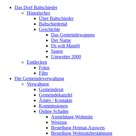
Das Dorf Baltschieder
Historisches
Über Baltschieder
Baltschiedertal
Geschichte
Das Gemeindewappen
Der Name
Ds wilt Mandji
Sagen
Umwetter 2000
Entdecken
Fotos
Film
Die Gemeindeverwaltung
Verwaltung
Gemeinderat
Gemeindekanzlei
Ämter / Kontakte
Kommissionen
Online Schalter
Anmeldung Wohnsitz
Wegzug
Bestellung Heimat-Ausweis
Bestellung Wohnsitzbestätigung